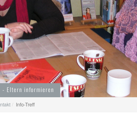
f - Eltern informieren
ntakt
Info-Treff